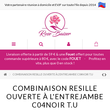
Votre partenaire réunion à domicile et EVJF sur toute l'île depuis 2014
Livraison offerte à partir de 59 € & une
Fouet
offert pour toutes
commande supérieure à 80 €, avec le code
FOUET
-
Profitez en
vite, plus que 0 en stock !
COMBINAISON RESILLE OUVERTE À L'ENTREJAMBE C04NOIR T.U
COMBINAISON RESILLE
OUVERTE À L'ENTREJAMBE
C04NOIR T.U