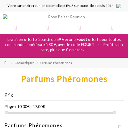
Votre partenaire réunion à domicile et EVJF sur toute l'île depuis 2014
Livraison offerte à partir de 59 € & une
Fouet
offert pour toutes
commande supérieure à 80 €, avec le code
FOUET
-
Profitez en
vite, plus que 0 en stock !
Cosmétiques
Parfums Phéromones
Parfums Phéromones
Prix
Plage :
10,00€ - 47,00€
Parfums Phéromones