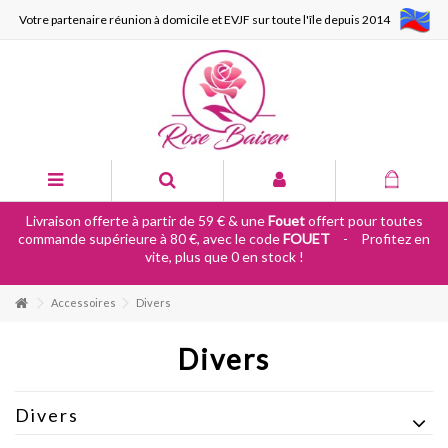
Votre partenaire réunion à domicile et EVJF sur toute l'île depuis 2014
Livraison offerte à partir de 59 € & une
Fouet
offert pour toutes
commande supérieure à 80 €, avec le code
FOUET
-
Profitez en
vite, plus que 0 en stock !
Accessoires
Divers
Divers
Divers