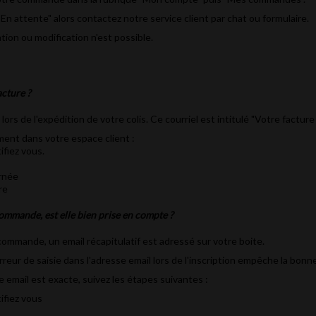
: En attente" alors contactez notre service client par chat ou formulaire.
tion ou modification n'est possible.
cture ?
ors de l'expédition de votre colis. Ce courriel est intitulé "Votre facture 
ent dans votre espace client :
ifiez vous.
rnée
re
commande, est elle bien prise en compte ?
mmande, un email récapitulatif est adressé sur votre boite.
reur de saisie dans l'adresse email lors de l'inscription empêche la bonne
 email est exacte, suivez les étapes suivantes :
ifiez vous