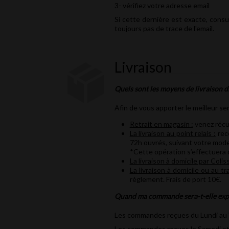
3- vérifiez votre adresse email
Si cette dernière est exacte, consu
toujours pas de trace de l'email.
Livraison
Quels sont les moyens de livraison d
Afin de vous apporter le meilleur se
Retrait en magasin :
venez récu
La livraison au point relais :
rece
72h ouvrés, suivant votre mode
*Cette opération s’effectuera d
La livraison à domicile par Colis
La livraison à domicile ou au tr
règlement. Frais de port 10€.
Quand ma commande sera-t-elle exp
Les commandes reçues du Lundi au Ve
Les commandes reçues le Samedi et/