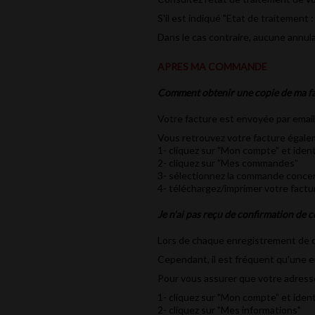
S'il est indiqué "Etat de traitement 
Dans le cas contraire, aucune annula
APRES MA COMMANDE
Comment obtenir une copie de ma fa
Votre facture est envoyée par email l
Vous retrouvez votre facture égalem
1- cliquez sur "Mon compte" et ident
2- cliquez sur "Mes commandes"
3- sélectionnez la commande conce
4- téléchargez/imprimer votre factu
Je n'ai pas reçu de confirmation de 
Lors de chaque enregistrement de co
Cependant, il est fréquent qu'une er
Pour vous assurer que votre adresse
1- cliquez sur "Mon compte" et ident
2- cliquez sur "Mes informations"