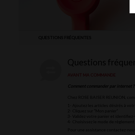
QUESTIONS FRÉQUENTES
Questions fréque
AVANT MA COMMANDE
Comment commander par internet ?
Chez ROSE BAISER REUNION, commande
1- Ajoutez les articles désirés à votr
2- Cliquez sur "Mon panier"
3- Validez votre panier et identifiez
4- Choisissez le mode de règlement 
Pour une assistance contactez-nous