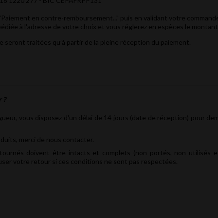
18 1220 277 - BIC CEPAFRPP131
 "Paiement en contre-remboursement..." puis en validant votre commande a
diée à l'adresse de votre choix et vous réglerez en espèces le montant
seront traitées qu’à partir de la pleine réception du paiement.
 ?
gueur, vous disposez d'un délai de 14 jours (date de réception) pour d
duits, merci de nous contacter.
urnés doivent être intacts et complets (non portés, non utilisés e
ser votre retour si ces conditions ne sont pas respectées.