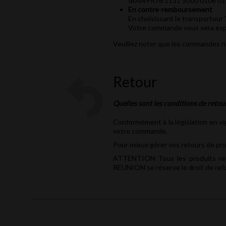
IBAN FR76 1131 5000 0108 01
En contre-remboursement
En choisissant le transporteur
Votre commande vous sera expé
Veuillez noter que les commandes ne 
Retour
Quelles sont les conditions de retour
Conformément à la législation en vi
votre commande.
Pour mieux gérer vos retours de pro
ATTENTION Tous les produits reto
REUNION se réserve le droit de refu