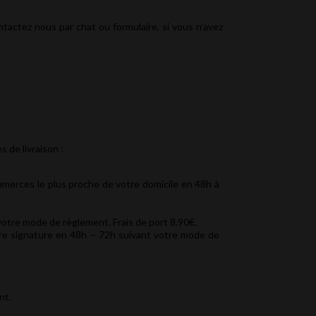
tactez nous par chat ou formulaire, si vous n'avez
 de livraison :
mmerces le plus proche de votre domicile en 48h à
votre mode de règlement. Frais de port 8.90€.
ntre signature en 48h – 72h suivant votre mode de
nt.