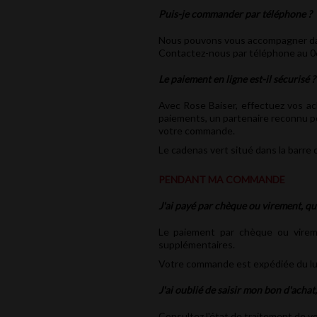
Puis-je commander par téléphone ?
Nous pouvons vous accompagner dan
Contactez-nous par téléphone au 06 
Le paiement en ligne est-il sécurisé ?
Avec Rose Baiser, effectuez vos ac
paiements, un partenaire reconnu po
votre commande.
Le cadenas vert situé dans la barre
PENDANT MA COMMANDE
J'ai payé par chèque ou virement, q
Le paiement par chèque ou vireme
supplémentaires.
Votre commande est expédiée du lund
J'ai oublié de saisir mon bon d'achat, 
Consultez l'état de traitement de 