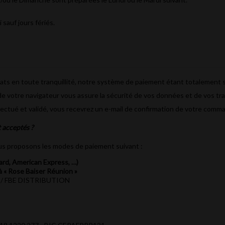
sauf jours fériés.
ats en toute tranquillité, notre système de paiement étant totalement s
 de votre navigateur vous assure la sécurité de vos données et de vos tr
fectué et validé, vous recevrez un e-mail de confirmation de votre comm
 acceptés ?
vous proposons les modes de paiement suivant :
ard, American Express, …)
 « Rose Baiser Réunion »
n / FBE DISTRIBUTION