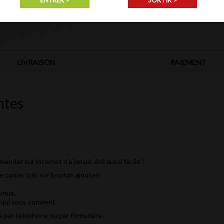
ENTRER >
SORTIR >
Consultez les Questions Fréquentes et les informations ci-dessous.
LIVRAISON
PAIEMENT
ntes
r sur internet n'a jamais été aussi facile !
e panier (clic sur bouton ajouter)
-vous.
qui vous convient.
 par téléphone ou par formulaire.