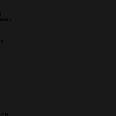
!
aider ?
69
nce