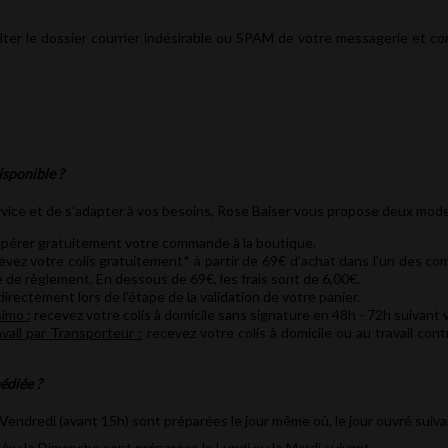
lter le dossier courrier indésirable ou SPAM de votre messagerie et con
isponible ?
rvice et de s’adapter à vos besoins, Rose Baiser vous propose deux modes
pérer gratuitement votre commande à la boutique.
vez votre colis gratuitement* à partir de 69€ d’achat dans l’un des co
 de règlement. En dessous de 69€, les frais sont de 6,00€.
irectement lors de l’étape de la validation de votre panier.
simo :
recevez votre colis à domicile sans signature en 48h - 72h suivant 
avail par Transporteur :
recevez votre colis à domicile ou au travail co
édiée ?
ndredi (avant 15h) sont préparées le jour même où, le jour ouvré suiva
ou le Dimanche sont préparées le Lundi ou le Mardi suivant.