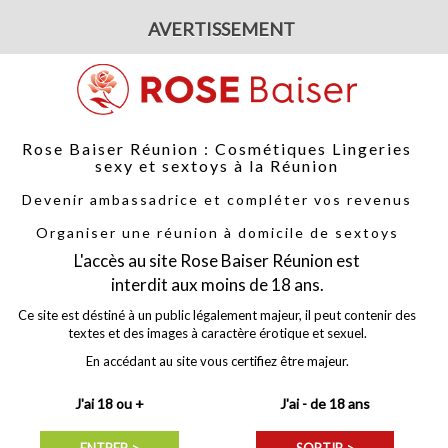
Votre parten
tacter
-
Sur les réseaux sociaux
-
Par téléphone :
06.92.43.13.69
AVERTISSEMENT
Rose Baiser Réunion : Cosmétiques Lingeries
sexy et sextoys à la Réunion
Devenir ambassadrice et compléter vos revenus
GERIES
ACCESSOIRES
NOUVEAUTÉS
PROMOTION
Organiser une réunion à domicile de sextoys
uet
offert pour toutes commande supérieure à 80 €, avec le code
FOUE
L'accès au site Rose Baiser Réunion est
interdit aux moins de 18 ans.
Ce site est déstiné à un public légalement majeur, il peut contenir des
textes et des images à caractère érotique et sexuel.
En accédant au site vous certifiez être majeur.
J'ai 18 ou +
J'ai - de 18 ans
Besoin d'aide ?