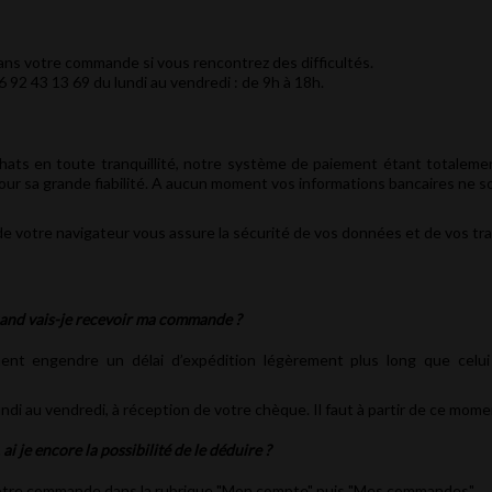
s votre commande si vous rencontrez des difficultés.
92 43 13 69 du lundi au vendredi : de 9h à 18h.
hats en toute tranquillité, notre système de paiement étant totalement
ur sa grande fiabilité. A aucun moment vos informations bancaires ne s
 de votre navigateur vous assure la sécurité de vos données et de vos tr
uand vais-je recevoir ma commande ?
nt engendre un délai d’expédition légèrement plus long que celu
i au vendredi, à réception de votre chèque. Il faut à partir de ce mom
ai je encore la possibilité de le déduire ?
votre commande dans la rubrique "Mon compte" puis "Mes commandes".