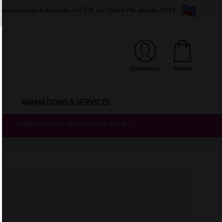
aire réunion à domicile et EVJF sur toute l'île depuis 2014
PANIER
CONNEXION
S
ANIMATIONS & SERVICES
T
-
Profitez en vite, plus que 0 en stock !