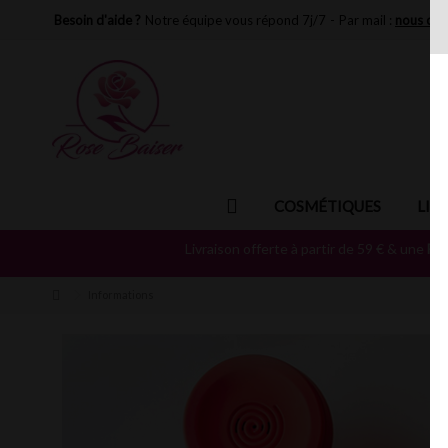
Besoin d'aide ?
Notre équipe vous répond 7j/7
-
Par mail :
nous con
COSMÉTIQUES
LIN
Livraison offerte à partir de 59 € & une
Fo
Informations