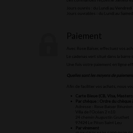
Jours ouvrés : du Lundi au Vendredi
Jours ouvrables : du Lundi au Samedi 
Paiement
Avec Rose Baiser, effectuez vos ach
Le cadenas vert situé dans la barre
Une fois votre paiement en ligne ef
Quelles sont les moyens de paiement
Afin de faciliter vos achats, nous 
Carte Bleue (CB, Visa, Masterc
Par chèque : Ordre du chèque à
Adresse : Rose Baiser Réunio
Villa de l'Océan 2 n10
24 chemin Augustin Gruchet
97424 Le Piton Saint Leu
Par virement