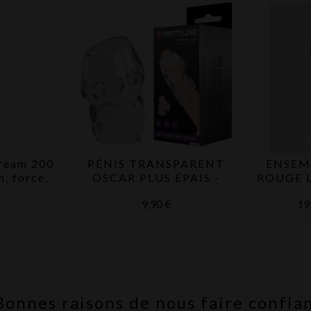
cream 200
PÉNIS TRANSPARENT
ENSEMB
n, force,
OSCAR PLUS ÉPAIS -
ROUGE L
u...
PRETTY LOVE -
€
9,90 €
19
Bonnes raisons de nous faire confia