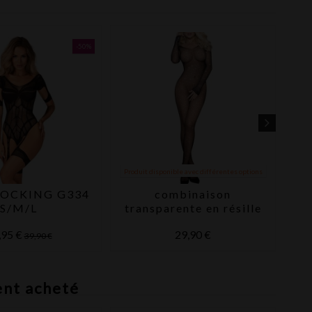
-50%
Produit disponible avec différentes options
OCKING G334
combinaison
C
S/M/L
transparente en résille
et strass.
,95 €
29,90 €
39,90 €
ent acheté