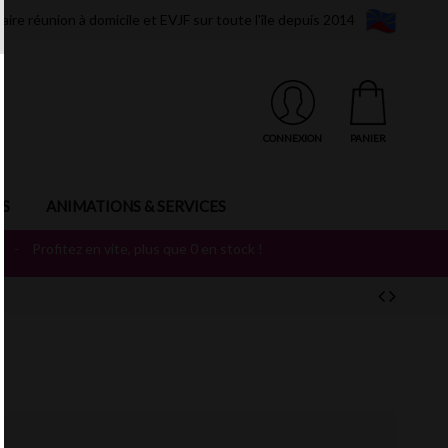
aire réunion à domicile et EVJF sur toute l'île depuis 2014
CONNEXION
PANIER
S
ANIMATIONS & SERVICES
T
-
Profitez en vite, plus que 0 en stock !
a