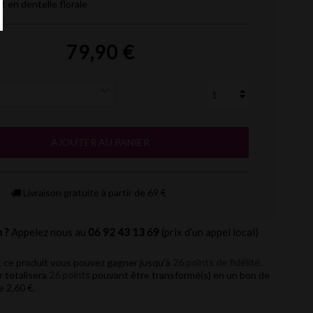
 en dentelle florale
79,90 €
AJOUTER AU PANIER
Livraison gratuite à partir de 69 €
 ?
Appelez nous au
06 92 43 13 69
(prix d’un appel local)
 ce produit vous pouvez gagner jusqu'à
26
points de fidélité
.
r totalisera
26
points
pouvant être transformé(s) en un bon de
de
2,60 €
.