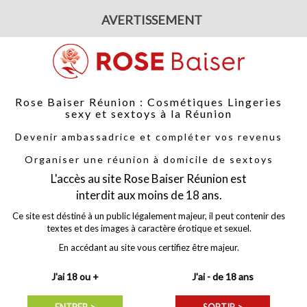
Votre parten
tacter
-
Sur les réseaux sociaux
-
Par téléphone :
06.92.43.13.69
AVERTISSEMENT
Rose Baiser Réunion : Cosmétiques Lingeries
sexy et sextoys à la Réunion
Devenir ambassadrice et compléter vos revenus
GERIES
ACCESSOIRES
NOUVEAUTÉS
PROMOTION
Organiser une réunion à domicile de sextoys
uet
offert pour toutes commande supérieure à 80 €, avec le code
FOUE
L'accès au site Rose Baiser Réunion est
interdit aux moins de 18 ans.
Ce site est déstiné à un public légalement majeur, il peut contenir des
textes et des images à caractère érotique et sexuel.
Body ouvert noir -d'Abierta Fin
En accédant au site vous certifiez être majeur.
Référence :
26445411021
J'ai 18 ou +
J'ai - de 18 ans