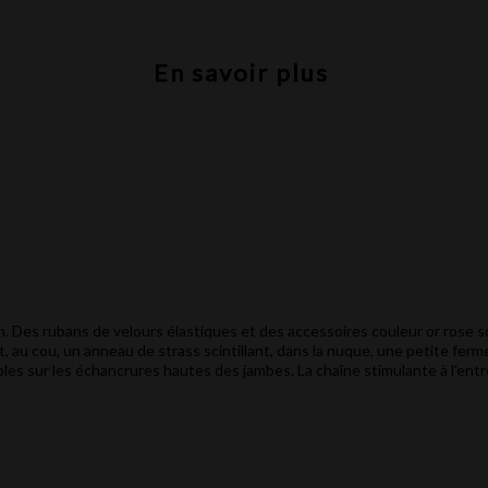
En savoir plus
h. Des rubans de velours élastiques et des accessoires couleur or rose s
t, au cou, un anneau de strass scintillant, dans la nuque, une petite fe
les sur les échancrures hautes des jambes. La chaîne stimulante à l'ent