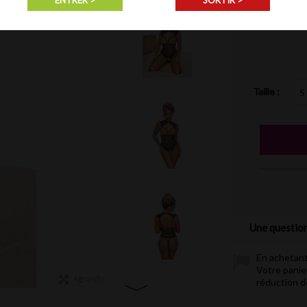
ENTRER >
SORTIR >
Body ouvert
Taille :
Une question
En achetant
Votre panie
Agrandir
réduction 