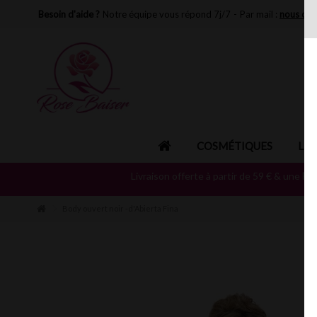
Besoin d'aide ?
Notre équipe vous répond 7j/7
-
Par mail :
nous con
COSMÉTIQUES
LIN
Livraison offerte à partir de 59 € & une
Fo
Body ouvert noir -d'Abierta Fina