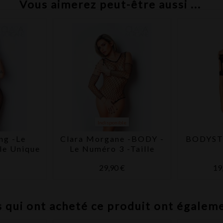
Vous aimerez peut-être aussi ...
Indisponible
ng -Le
Clara Morgane -BODY -
BODYST
le Unique
Le Numéro 3 -Taille
rgane
unique
€
29,90 €
19
s qui ont acheté ce produit ont égalem