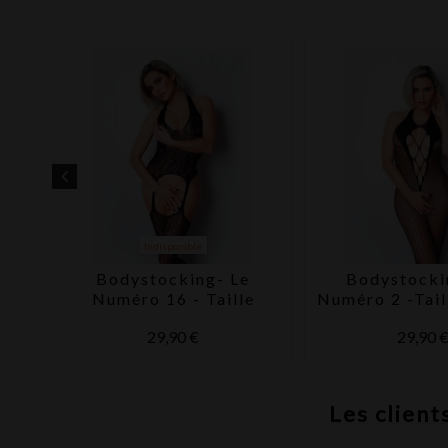
-50%
Indisponible
 +
Bodystocking- Le
Bodystocki
RA
Numéro 16 - Taille
Numéro 2 -Tail
unique - Clara Morgane
- Clara Mo
29,90 €
29,90 
Les client