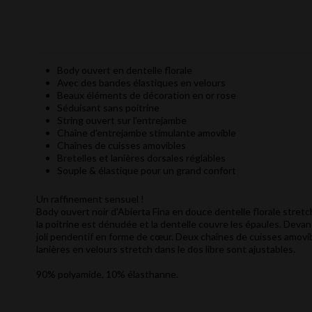
Body ouvert en dentelle florale
Avec des bandes élastiques en velours
Beaux éléments de décoration en or rose
Séduisant sans poitrine
String ouvert sur l'entrejambe
Chaîne d'entrejambe stimulante amovible
Chaînes de cuisses amovibles
Bretelles et lanières dorsales réglables
Souple & élastique pour un grand confort
Un raffinement sensuel !
Body ouvert noir d'Abierta Fina en douce dentelle florale stretc
la poitrine est dénudée et la dentelle couvre les épaules. Devan
joli pendentif en forme de cœur. Deux chaînes de cuisses amovib
lanières en velours stretch dans le dos libre sont ajustables.
90% polyamide, 10% élasthanne.