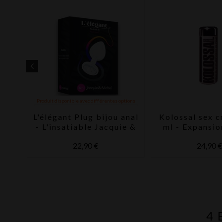
Produit disponible avec différentes options
,
L'élégant Plug bijou anal
Kolossal sex 
- L'insatiable Jacquie &
ml - Expansio
Michel
vigueur d
22,90 €
24,90 
4 