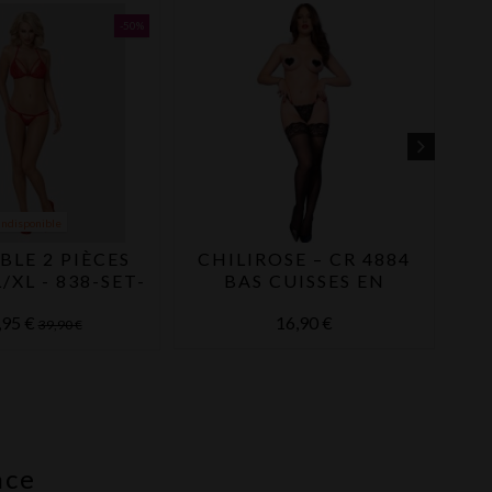
-50%
Indisponible
LE 2 PIÈCES
CHILIROSE – CR 4884
Box
/XL - 838-SET-
BAS CUISSES EN
3 -
DENTELLE NOIRE S/L
,95 €
16,90 €
39,90 €
nce