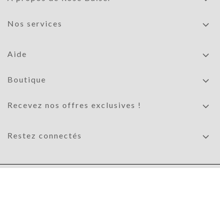
Nos services
Aide
Boutique
Recevez nos offres exclusives !
Restez connectés
© ROSE BAISER. TOUS DROITS RÉSERVÉS.
MENTIONS LÉGALES
. UN SITE
HARKO