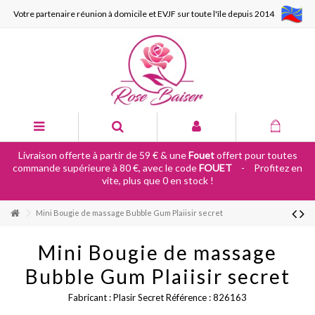
Votre partenaire réunion à domicile et EVJF sur toute l'île depuis 2014
Livraison offerte à partir de 59 € & une
Fouet
offert pour toutes
commande supérieure à 80 €, avec le code
FOUET
-
Profitez en
vite, plus que 0 en stock !
Mini Bougie de massage Bubble Gum Plaiisir secret
Mini Bougie de massage
Bubble Gum Plaiisir secret
Fabricant :
Plasir Secret
Référence :
826163