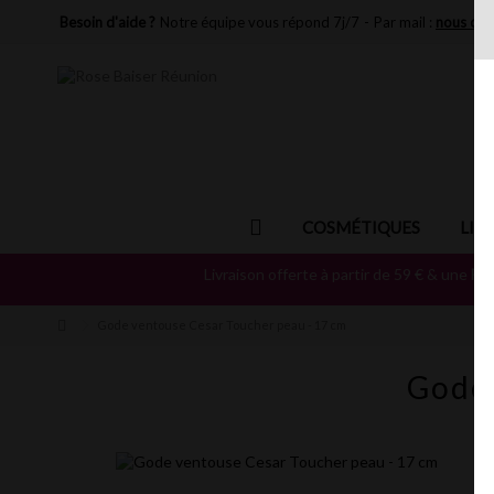
Besoin d'aide ?
Notre équipe vous répond 7j/7
-
Par mail :
nous con
COSMÉTIQUES
LIN
Livraison offerte à partir de 59 € & une
Fo
Gode ventouse Cesar Toucher peau - 17 cm
Gode 