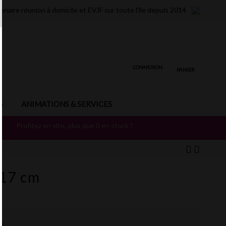
enaire réunion à domicile et EVJF sur toute l'île depuis 2014
CONNEXION
PANIER
S
ANIMATIONS & SERVICES
T
-
Profitez en vite, plus que 0 en stock !
 17 cm