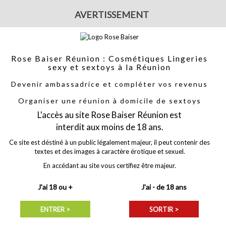
Votre part
tacter
-
Sur les réseaux sociaux
-
Par téléphone :
06.92.43.13.69
AVERTISSEMENT
Rose Baiser Réunion : Cosmétiques Lingeries
sexy et sextoys à la Réunion
Devenir ambassadrice et compléter vos revenus
Organiser une réunion à domicile de sextoys
GERIES
ACCESSOIRES
NOUVEAUTÉS
PROMOTION
L'accès au site Rose Baiser Réunion est
uet
offert pour toutes commande supérieure à 80 €, avec le code
FOUE
interdit aux moins de 18 ans.
Ce site est déstiné à un public légalement majeur, il peut contenir des
textes et des images à caractère érotique et sexuel.
En accédant au site vous certifiez être majeur.
ventouse Cesar Toucher peau -
J'ai 18 ou +
J'ai - de 18 ans
Fabricant :
Alive
Référence :
182841
ENTRER >
SORTIR >
Agrandir