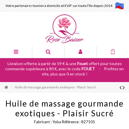
Votre partenaire réunion à domicile et EVJF sur toute l'île depuis 2014
Livraison offerte à partir de 59 € & une
Fouet
offert pour toutes
commande supérieure à 80 €, avec le code
FOUET
-
Profitez en
vite, plus que 0 en stock !
Huile de massage gourmande exotiques - Plaisir Sucré
Huile de massage gourmande
exotiques - Plaisir Sucré
Fabricant :
Yoba
Référence :
827105