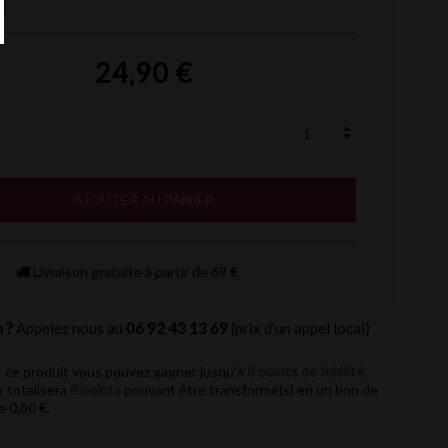
24,90 €
AJOUTER AU PANIER
Livraison gratuite à partir de 69 €
 ?
Appelez nous au
06 92 43 13 69
(prix d’un appel local)
 ce produit vous pouvez gagner jusqu'à
8
points de fidélité
.
r totalisera
8
points
pouvant être transformé(s) en un bon de
de
0,80 €
.