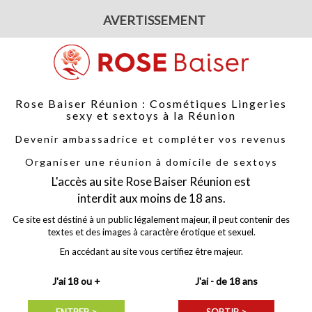
Votre parten
tacter
-
Sur les réseaux sociaux
-
Par téléphone :
06.92.43.13.69
AVERTISSEMENT
Rose Baiser Réunion : Cosmétiques Lingeries
sexy et sextoys à la Réunion
Devenir ambassadrice et compléter vos revenus
GERIES
ACCESSOIRES
NOUVEAUTÉS
PROMOTION
Organiser une réunion à domicile de sextoys
uet
offert pour toutes commande supérieure à 80 €, avec le code
FOUE
L'accès au site Rose Baiser Réunion est
interdit aux moins de 18 ans.
Ce site est déstiné à un public légalement majeur, il peut contenir des
textes et des images à caractère érotique et sexuel.
lisse Bio Vanille - 100 ml Divine
En accédant au site vous certifiez être majeur.
Fabricant :
Divine Xtases
Référence :
13308
J'ai 18 ou +
J'ai - de 18 ans