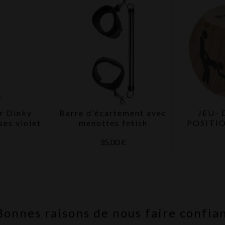
e
r Dinky
Barre d'écartement avec
JEU- D
ses violet
menottes fetish
POSITI
st
€
35,00 €
Bonnes raisons de nous faire confia