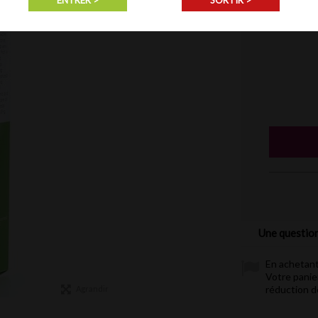
ENTRER >
SORTIR >
En stock
Une question
En achetant
Votre panie
réduction 
Agrandir