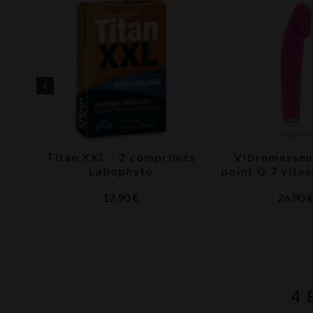
Indisponibl
Titan XXL - 2 comprimés
Vibromasseu
yer
Labophyto
point G 7 vites
My Fir
12,90 €
26,90 
4 