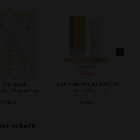
Indisponible
Indisponible
a Morgane -
Lubrifiant mixte naturel
G
ANT Bio neutre
à l'aloe vera bio
base d'eau
YESforLOV
24,90 €
26,90 €
ent acheté