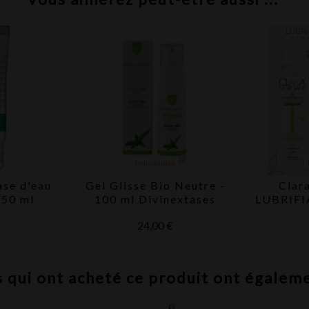
Indisponible
ase d'eau
Gel Glisse Bio Neutre -
Clar
 50 ml
100 ml Divinextases
LUBRIFI
à 
€
24,00 €
s qui ont acheté ce produit ont égalem