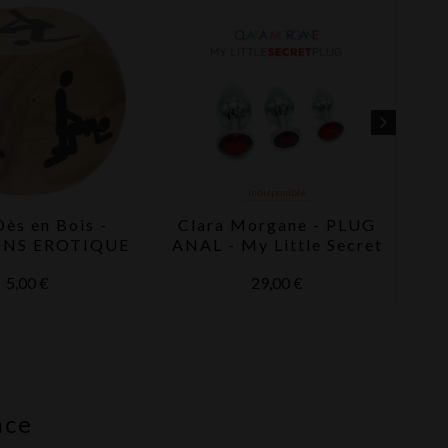
Indisponible
ès en Bois -
Clara Morgane - PLUG
ONS EROTIQUE
ANAL - My Little Secret
El
- rouge
5,00 €
29,00 €
nce