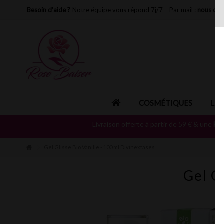
Besoin d'aide ?
Notre équipe vous répond 7j/7
-
Par mail :
nous con
COSMÉTIQUES
LIN
Livraison offerte à partir de 59 € & une
Fo
Gel Glisse Bio Vanille - 100 ml Divinextases
Gel G