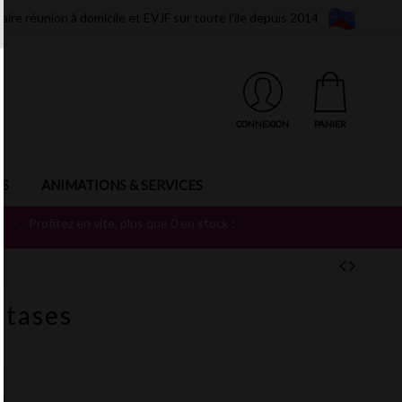
aire réunion à domicile et EVJF sur toute l'île depuis 2014
CONNEXION
PANIER
S
ANIMATIONS & SERVICES
T
-
Profitez en vite, plus que 0 en stock !
xtases