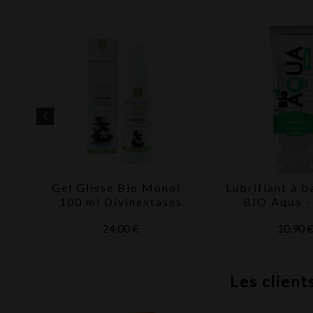
L
Gel Glisse Bio Monoi -
Lubrifiant à b
 G
100 ml Divinextases
BIO Aqua -
24,00 €
10,90 
Les client