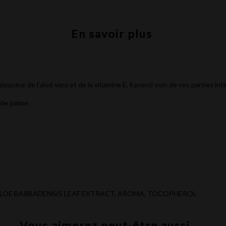
En savoir plus
 douceur de l'aloé vera et de la vitamine E, il prend soin de vos parties in
 de palme
A, ALOE BARBADENSIS LEAF EXTRACT, AROMA, TOCOPHEROL
Vous aimerez peut-être aussi ...